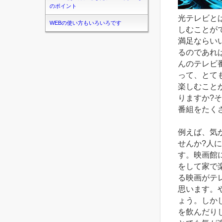
のポイント
光テレビと
WEBの使い方もいろいろです
しむことが
満足ならい
るのであれ
んのテレビ
って、とて
楽しむこと
りますか?
番組をたく
例えば、気
せんか?人
す。映画館
をして家で
る映画がテ
思います。
ょう。しか
を飲んだり